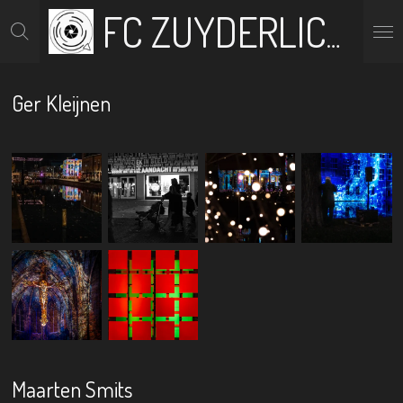
Ga
FC ZUYDERLICHT
direct
naar
de
hoofdinhoud
Ger Kleijnen
Maarten Smits