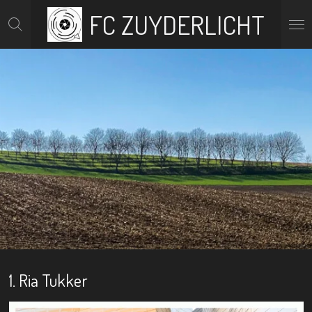
FC ZUYDERLICHT
Ga
direct
naar
de
hoofdinhoud
1. Ria Tukker