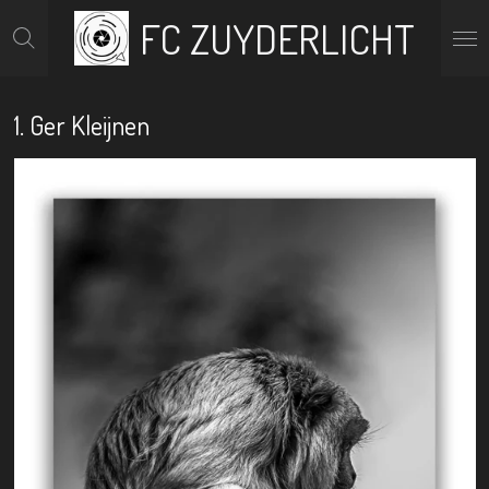
FC ZUYDERLICHT
Ga
direct
naar
de
hoofdinhoud
1. Ger Kleijnen