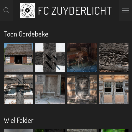
FC ZUYDERLICHT
Ga
direct
naar
de
hoofdinhoud
Toon Gordebeke
Wiel Felder