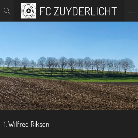
FC ZUYDERLICHT
Ga
direct
naar
de
hoofdinhoud
1. Wilfred Riksen