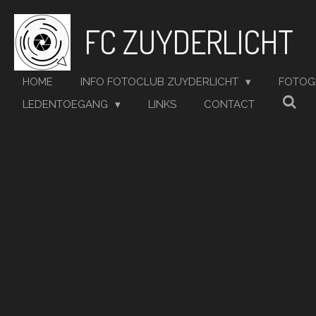
Ga
FC ZUYDERLICHT
direct
naar
de
hoofdinhoud
HOME
INFO FOTOCLUB ZUYDERLICHT
FOTOG
LEDENTOEGANG
LINKS
CONTACT